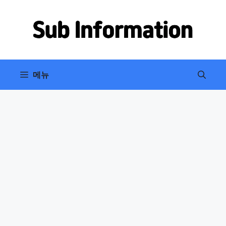
컨
텐
츠
로
건
너
메뉴
뛰
기