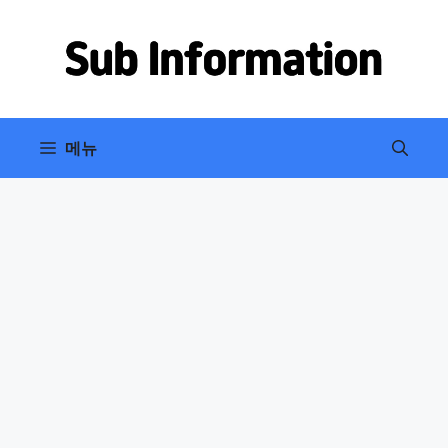
컨
텐
츠
로
건
너
메뉴
뛰
기