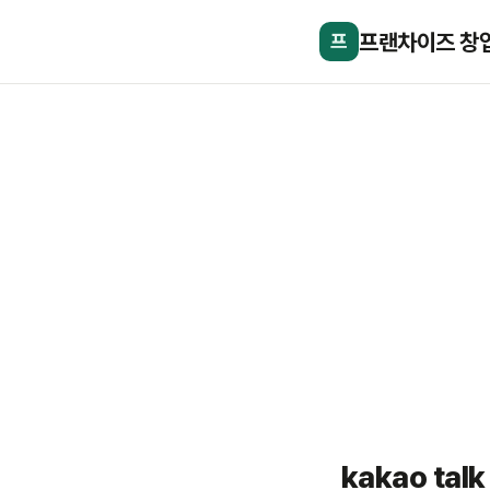
프랜차이즈 창
프
kakao ta