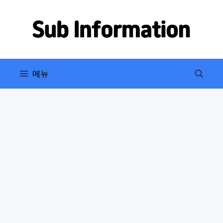
컨
텐
츠
로
건
너
메뉴
뛰
기