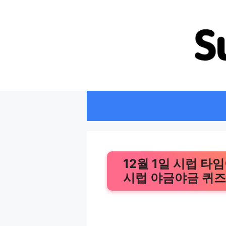
컨
텐
츠
로
건
너
뛰
기
12월 1일 시럽 타
시럽 야금야금 퀴즈