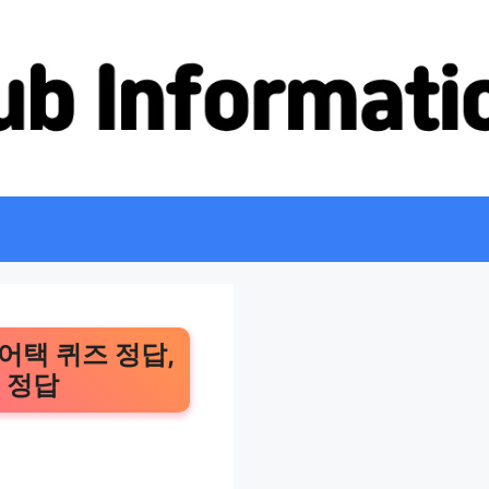
임어택 퀴즈 정답,
 정답