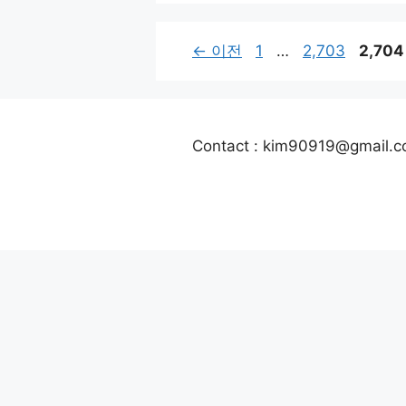
페
페
페
←
이전
1
…
2,703
2,704
이
이
이
지
지
지
Contact : kim90919@gmail.