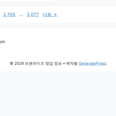
페
페
2,705
…
3,077
다음
→
이
이
지
지
com
© 2026 프랜차이즈 창업 정보
• 제작됨
GeneratePress