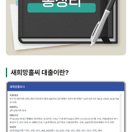
새희망홀씨 대출이란?