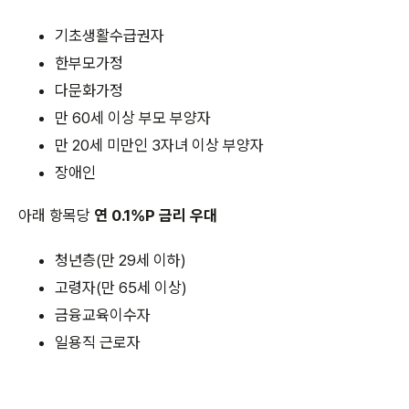
기초생활수급권자
한부모가정
다문화가정
만 60세 이상 부모 부양자
만 20세 미만인 3자녀 이상 부양자
장애인
아래 항목당
연 0.1%P 금리 우대
청년층(만 29세 이하)
고령자(만 65세 이상)
금융교육이수자
일용직 근로자